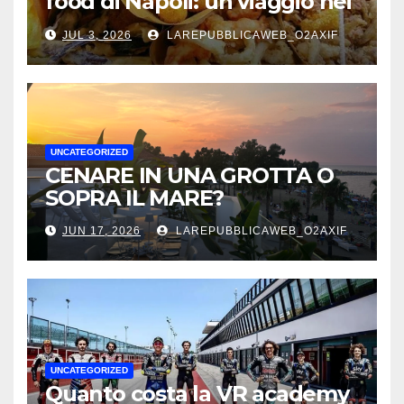
food di Napoli: un viaggio nei
sapori autentici della città
JUL 3, 2026
LAREPUBBLICAWEB_O2AXIF
UNCATEGORIZED
CENARE IN UNA GROTTA O
SOPRA IL MARE?
JUN 17, 2026
LAREPUBBLICAWEB_O2AXIF
UNCATEGORIZED
Quanto costa la VR academy