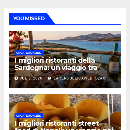
YOU MISSED
UNCATEGORIZED
I migliori ristoranti della
Sardegna: un viaggio tra
mare, tradizione e sapori
JUL 3, 2026
LAREPUBBLICAWEB_O2AXIF
autentici
UNCATEGORIZED
I migliori ristoranti street