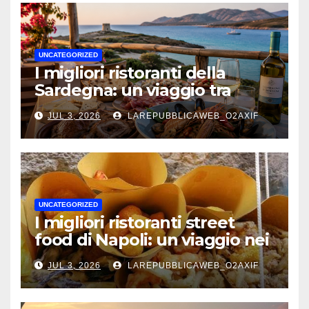
UNCATEGORIZED
I migliori ristoranti della
Sardegna: un viaggio tra
mare, tradizione e sapori
JUL 3, 2026
LAREPUBBLICAWEB_O2AXIF
autentici
UNCATEGORIZED
I migliori ristoranti street
food di Napoli: un viaggio nei
sapori autentici della città
JUL 3, 2026
LAREPUBBLICAWEB_O2AXIF