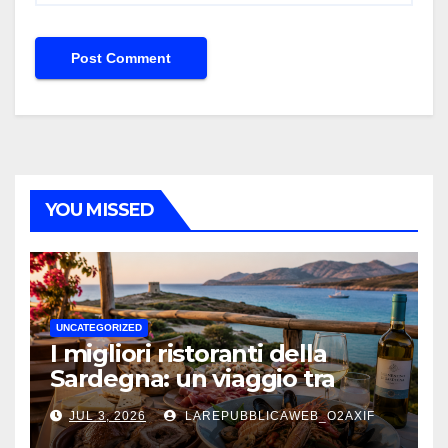
YOU MISSED
UNCATEGORIZED
I migliori ristoranti della
Sardegna: un viaggio tra
mare, tradizione e sapori
JUL 3, 2026
LAREPUBBLICAWEB_O2AXIF
autentici