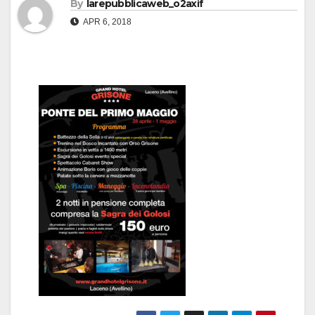
By
larepubblicaweb_o2axif
APR 6, 2018