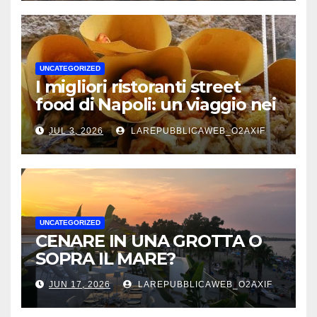
UNCATEGORIZED
I migliori ristoranti street
food di Napoli: un viaggio nei
sapori autentici della città
JUL 3, 2026
LAREPUBBLICAWEB_O2AXIF
UNCATEGORIZED
CENARE IN UNA GROTTA O
SOPRA IL MARE?
JUN 17, 2026
LAREPUBBLICAWEB_O2AXIF