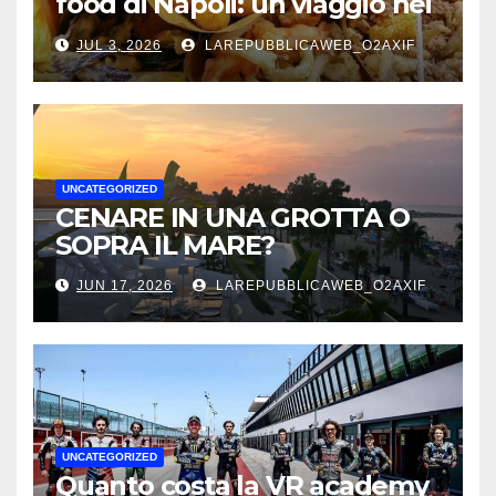
food di Napoli: un viaggio nei
sapori autentici della città
JUL 3, 2026
LAREPUBBLICAWEB_O2AXIF
UNCATEGORIZED
CENARE IN UNA GROTTA O
SOPRA IL MARE?
JUN 17, 2026
LAREPUBBLICAWEB_O2AXIF
UNCATEGORIZED
Quanto costa la VR academy