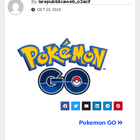
By
larepubblicaweb_o2axif
OCT 10, 2016
Post
Pokemon GO
navigation