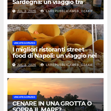
Sardegna: un viaggio tra
mare, tradizione e sapori
JUL 3, 2026
LAREPUBBLICAWEB_O2AXIF
autentici
UNCATEGORIZED
I migliori ristoranti street
food di Napoli: un viaggio nei
sapori autentici della città
JUL 3, 2026
LAREPUBBLICAWEB_O2AXIF
UNCATEGORIZED
CENARE IN UNA GROTTA O
SOPRA IL MARE?