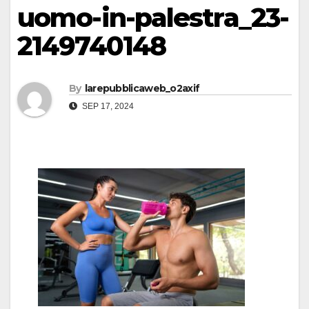
uomo-in-palestra_23-
2149740148
By
larepubblicaweb_o2axif
SEP 17, 2024