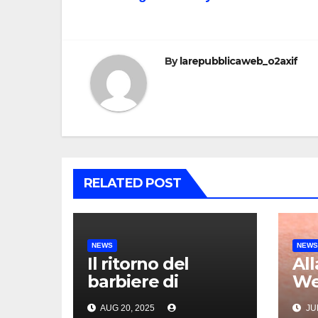
By
larepubblicaweb_o2axif
RELATED POST
NEWS
NEW
Il ritorno del
Al
barbiere di
Wes
quartiere: una
cr
AUG 20, 2025
JUL
tradizione che
un’