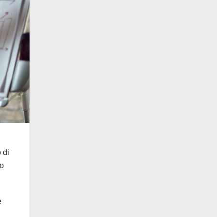
 di
Lo
e