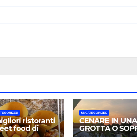
TEGORIZED
UNCATEGORIZED
igliori ristoranti
CENARE IN UNA
reet food di
GROTTA O SOP
poli: un viaggio
IL MARE?