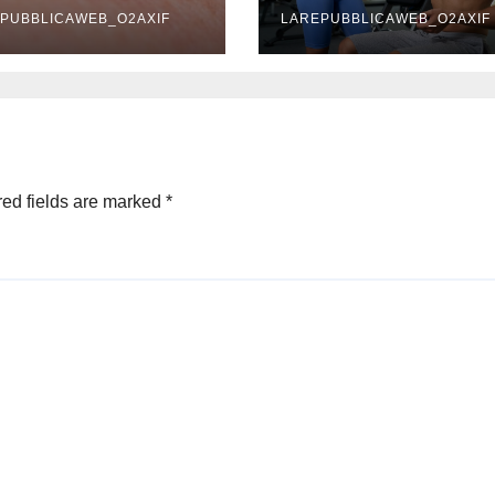
potrebbe
PUBBLICAWEB_O2AXIF
LAREPUBBLICAWEB_O2AXIF
consolarsi con
un’offerta da 25
mila euro ricevu
da un sito per
adulti
ed fields are marked
*