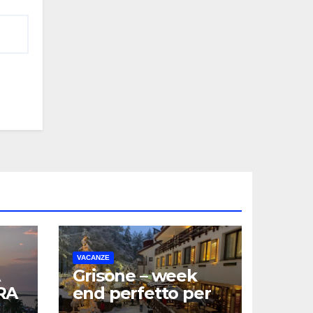
VACANZE
Grisone – week
RA
end perfetto per
la famiglia