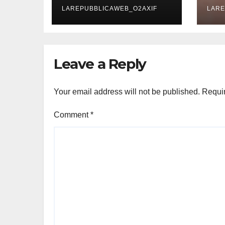
torna a vivere
LAREPUBBLICAWEB_O2AXIF
LARE
nelle città italiane
Leave a Reply
Your email address will not be published.
Requir
Comment
*