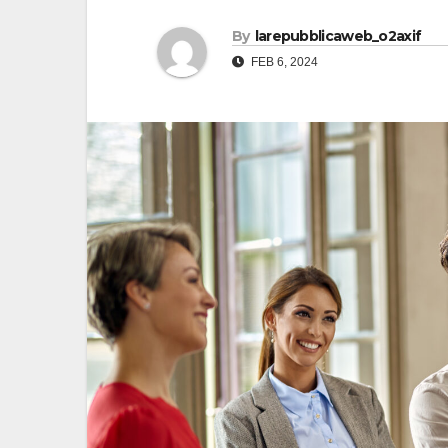
By
larepubblicaweb_o2axif
FEB 6, 2024