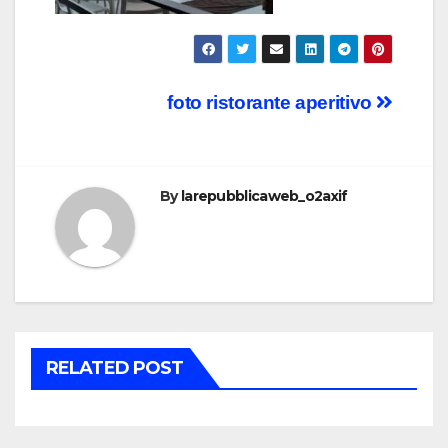
Post
foto ristorante aperitivo
navigation
By
larepubblicaweb_o2axif
RELATED POST