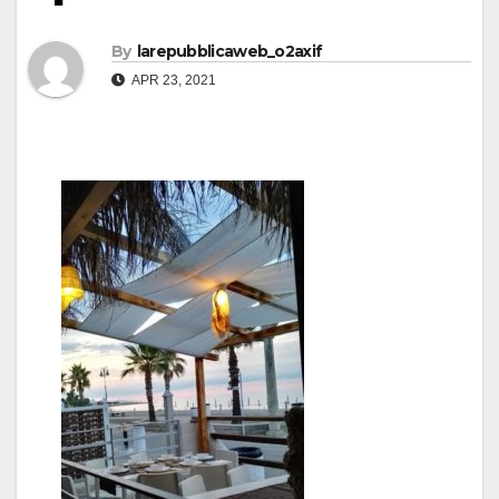
By
larepubblicaweb_o2axif
APR 23, 2021