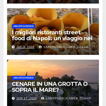
UNCATEGORIZED
I migliori ristoranti street
food di Napoli: un viaggio nei
sapori autentici della città
JUL 3, 2026
LAREPUBBLICAWEB_O2AXIF
UNCATEGORIZED
CENARE IN UNA GROTTA O
SOPRA IL MARE?
JUN 17, 2026
LAREPUBBLICAWEB_O2AXIF