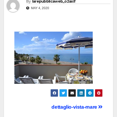
By
larepubblicaweb_o2axif
MAY 4, 2020
Post
dettaglio-vista-mare