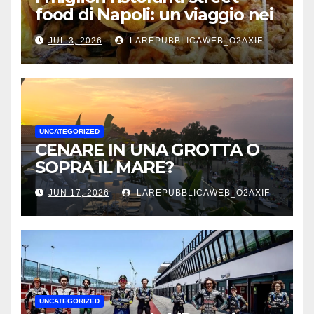
food di Napoli: un viaggio nei
sapori autentici della città
JUL 3, 2026
LAREPUBBLICAWEB_O2AXIF
UNCATEGORIZED
CENARE IN UNA GROTTA O
SOPRA IL MARE?
JUN 17, 2026
LAREPUBBLICAWEB_O2AXIF
UNCATEGORIZED