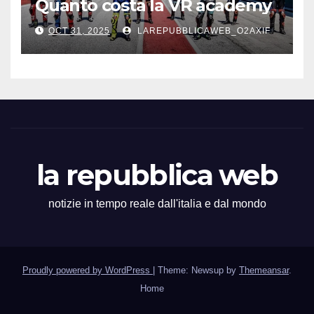
Quanto costa la VR academy
OCT 31, 2025
LAREPUBBLICAWEB_O2AXIF
la repubblica web
notizie in tempo reale dall'italia e dal mondo
Proudly powered by WordPress
|
Theme: Newsup by
Themeansar
.
Home