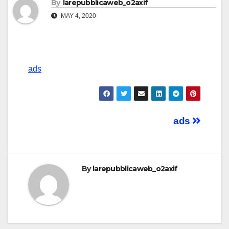
By
larepubblicaweb_o2axif
MAY 4, 2020
ads
Post
ads
navigation
By
larepubblicaweb_o2axif