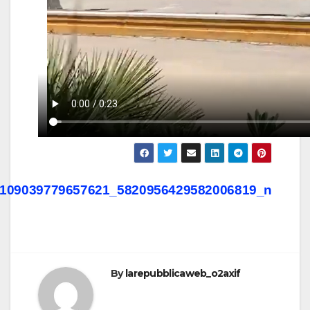
Post
1109039779657621_5820956429582006819_n
navigation
By
larepubblicaweb_o2axif