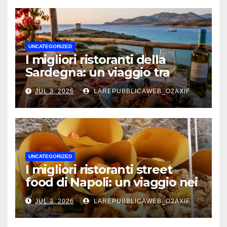
UNCATEGORIZED
I migliori ristoranti della
Sardegna: un viaggio tra
mare, tradizione e sapori
JUL 3, 2026
LAREPUBBLICAWEB_O2AXIF
autentici
UNCATEGORIZED
I migliori ristoranti street
food di Napoli: un viaggio nei
sapori autentici della città
JUL 3, 2026
LAREPUBBLICAWEB_O2AXIF