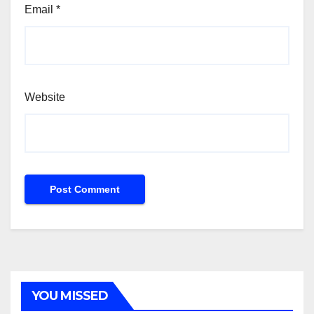
Email
*
Website
YOU MISSED