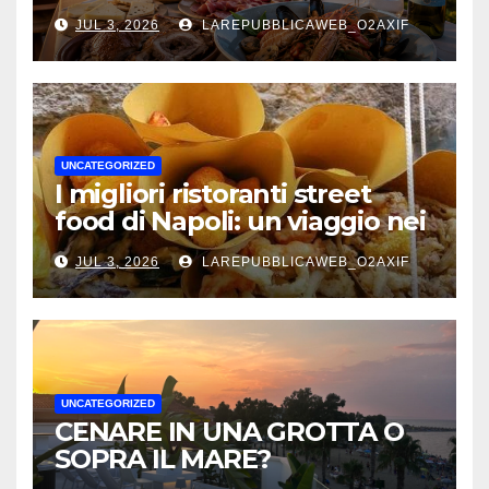
mare, tradizione e sapori
JUL 3, 2026
LAREPUBBLICAWEB_O2AXIF
autentici
UNCATEGORIZED
I migliori ristoranti street
food di Napoli: un viaggio nei
sapori autentici della città
JUL 3, 2026
LAREPUBBLICAWEB_O2AXIF
UNCATEGORIZED
CENARE IN UNA GROTTA O
SOPRA IL MARE?