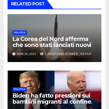
RELATED POST
POLITICA
La Corea del Nord afferma
che sono stati lanciati nuovi
missili a guida tattica
MAR 26, 2021
LAREPUBBLICAWEB_O2AXIF
POLITICA
Biden ha fatto pressioni sui
bambini migranti al confine