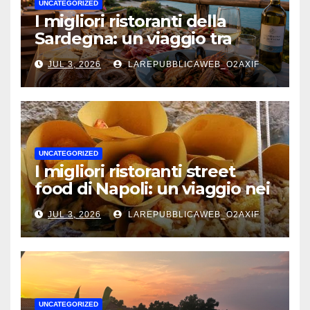
UNCATEGORIZED
I migliori ristoranti della
Sardegna: un viaggio tra
mare, tradizione e sapori
JUL 3, 2026
LAREPUBBLICAWEB_O2AXIF
autentici
UNCATEGORIZED
I migliori ristoranti street
food di Napoli: un viaggio nei
sapori autentici della città
JUL 3, 2026
LAREPUBBLICAWEB_O2AXIF
UNCATEGORIZED