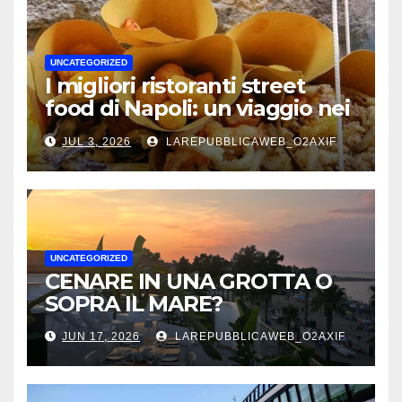
UNCATEGORIZED
I migliori ristoranti street
food di Napoli: un viaggio nei
sapori autentici della città
JUL 3, 2026
LAREPUBBLICAWEB_O2AXIF
UNCATEGORIZED
CENARE IN UNA GROTTA O
SOPRA IL MARE?
JUN 17, 2026
LAREPUBBLICAWEB_O2AXIF