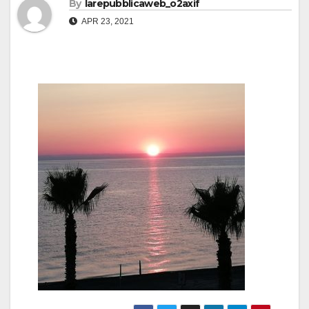
By
larepubblicaweb_o2axif
APR 23, 2021