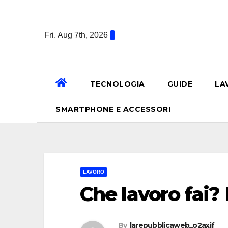
Skip
to
Fri. Aug 7th, 2026
content
TECNOLOGIA
GUIDE
LA
SMARTPHONE E ACCESSORI
LAVORO
Che lavoro fai?
By
larepubblicaweb_o2axif