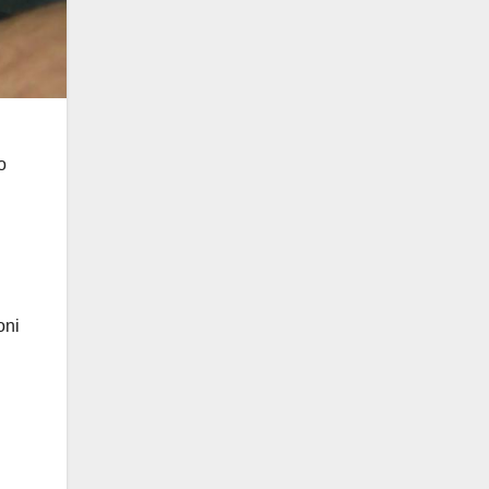
o
oni