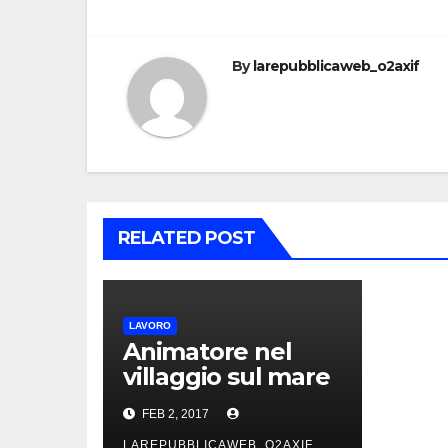
navigation
By
larepubblicaweb_o2axif
RELATED POST
LAVORO
Animatore nel
villaggio sul mare
più bello d’italia
FEB 2, 2017
LAREPUBBLICAWEB_O2AXIF