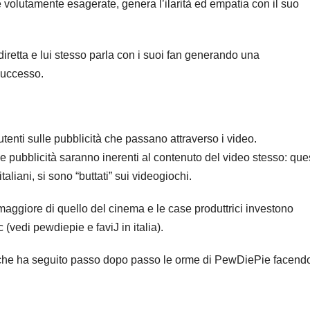
te volutamente esagerate, genera l’ilarità ed empatia con il suo
diretta e lui stesso parla con i suoi fan generando una
successo.
i utenti sulle pubblicità che passano attraverso i video.
le pubblicità saranno inerenti al contenuto del video stesso: que
taliani, si sono “buttati” sui videogiochi.
è maggiore di quello del cinema e le case produttrici investono
 (vedi pewdiepie e faviJ in italia).
ia che ha seguito passo dopo passo le orme di PewDiePie facend