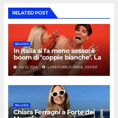
RELATED POST
BELLEZZA
In Italia si fa meno sesso: è
boom di ‘coppie bianche’. La
Colpa è dello stress e della
JUL 11, 2024
LAREPUBBLICAWEB_O2AXIF
vita frenetica
BELLEZZA
Chiara Ferragni a Forte dei