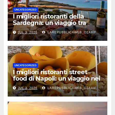
UNCATEGORIZED
I migliori ristoranti della
Sardegna: un viaggio tra
mare, tradizione e sapori
JUL 3, 2026
LAREPUBBLICAWEB_O2AXIF
autentici
UNCATEGORIZED
I migliori ristoranti street
food di Napoli: un viaggio nei
sapori autentici della città
JUL 3, 2026
LAREPUBBLICAWEB_O2AXIF