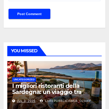
YOU MISSED
UNCATEGORIZED
I migliori ristoranti della
Sardegna: un viaggio tra
mare, tradizione e sapori
JUL 3, 2026
LAREPUBBLICAWEB_O2AXIF
autentici