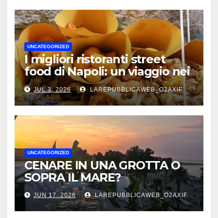
UNCATEGORIZED
I migliori ristoranti street
food di Napoli: un viaggio nei
sapori autentici della città
JUL 3, 2026
LAREPUBBLICAWEB_O2AXIF
UNCATEGORIZED
CENARE IN UNA GROTTA O
SOPRA IL MARE?
JUN 17, 2026
LAREPUBBLICAWEB_O2AXIF