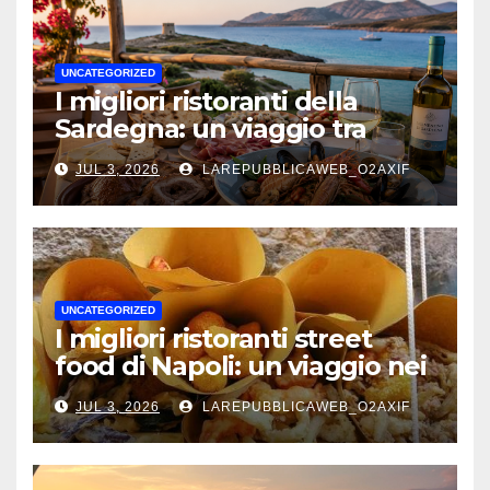
UNCATEGORIZED
I migliori ristoranti della
Sardegna: un viaggio tra
mare, tradizione e sapori
JUL 3, 2026
LAREPUBBLICAWEB_O2AXIF
autentici
UNCATEGORIZED
I migliori ristoranti street
food di Napoli: un viaggio nei
sapori autentici della città
JUL 3, 2026
LAREPUBBLICAWEB_O2AXIF