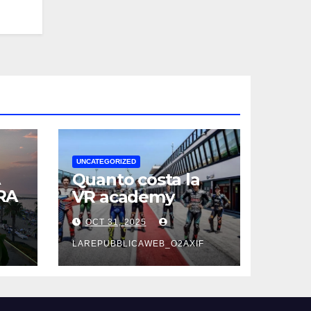
UNCATEGORIZED
Quanto costa la
RA
VR academy
OCT 31, 2025
F
LAREPUBBLICAWEB_O2AXIF