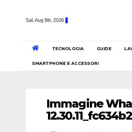
Skip
to
Sat. Aug 8th, 2026
content
TECNOLOGIA
GUIDE
LA
SMARTPHONE E ACCESSORI
Immagine What
12.30.11_fc634b