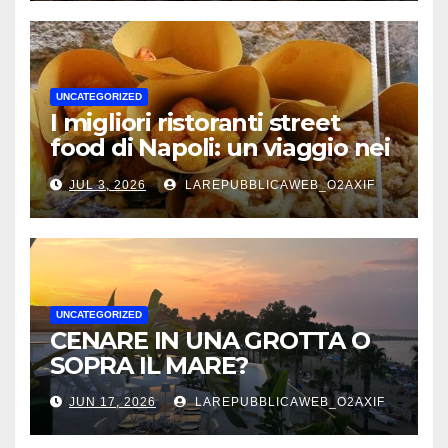
UNCATEGORIZED
I migliori ristoranti street
food di Napoli: un viaggio nei
sapori autentici della città
JUL 3, 2026
LAREPUBBLICAWEB_O2AXIF
UNCATEGORIZED
CENARE IN UNA GROTTA O
SOPRA IL MARE?
JUN 17, 2026
LAREPUBBLICAWEB_O2AXIF