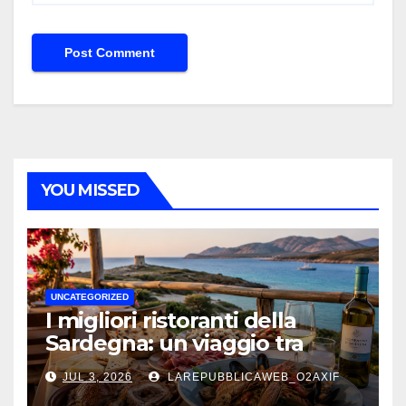
YOU MISSED
UNCATEGORIZED
I migliori ristoranti della
Sardegna: un viaggio tra
mare, tradizione e sapori
JUL 3, 2026
LAREPUBBLICAWEB_O2AXIF
autentici