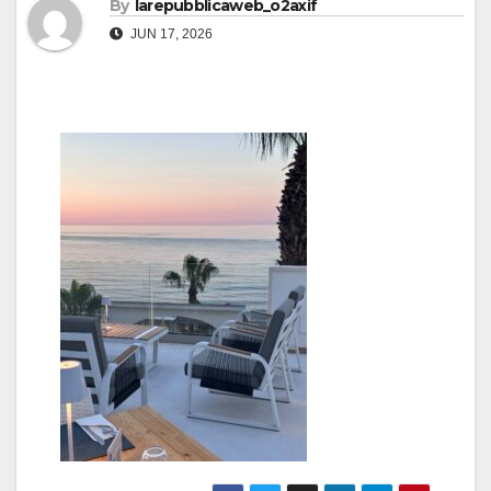
By
larepubblicaweb_o2axif
JUN 17, 2026